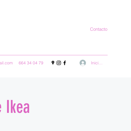
Contacto
Iniciar sesión
ail.com
664 34 04 79
e Ikea