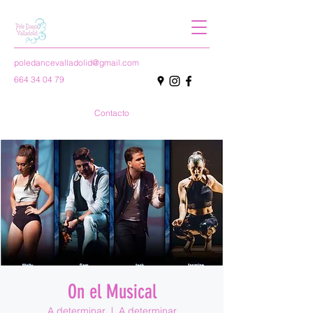
poledancevalladolid@gmail.com
664 34 04 79
Contacto
On el Musical
A determinar
  |  
A determinar